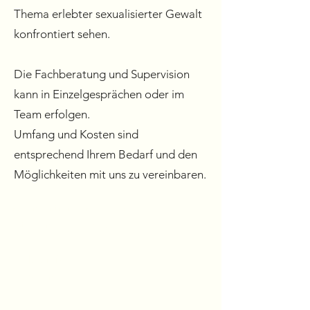
Thema erlebter sexualisierter Gewalt
konfrontiert sehen.
Die Fachberatung und Supervision
kann in Einzelgesprächen oder im
Team erfolgen.
Umfang und Kosten sind
entsprechend Ihrem Bedarf und den
Möglichkeiten mit uns zu vereinbaren.
FrauenZentrum Aradia e.V.
Notruf-und Beratungsstelle
Moltkestraße 7
76829 Landau