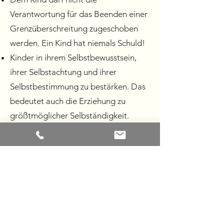
Verantwortung für das Beenden einer
Grenzüberschreitung zugeschoben
werden. Ein Kind hat niemals Schuld!
Kinder in ihrem Selbstbewusstsein,
ihrer Selbstachtung und ihrer
Selbstbestimmung zu bestärken. Das
bedeutet auch die Erziehung zu
größtmöglicher Selbständigkeit.
Eine altersangemessene
Sexualaufklärung wirkt präventiv!
Kinder erlernen die Sprache für den
Körper und für Sexualität.
Die Förderung von Mut, Stärke sowie
von Konflikt- und Empathiefähigkeit
macht Kinder stark!