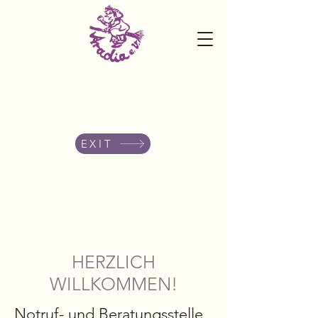
FrauenZentrum Aradia e.V. -
Notruf-und Beratungsstelle
06341-83437
EXIT
HERZLICH
WILLKOMMEN!
Notruf- und Beratungsstelle